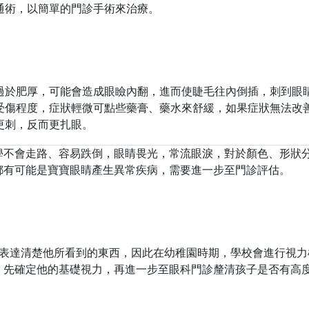
通術，以簡單的門診手術來治療。
過於肥厚，可能會造成眼瞼內翻，進而使睫毛往內倒插，刺到眼
受傷程度，症狀輕微可點些藥膏、藥水來舒緩，如果症狀無法改
更刺，反而更扎眼。
學不會走路、容易跌倒，眼睛畏光，常流眼淚，對於顏色、形狀
都有可能是寶寶眼睛產生異常疾病，需要進一步至門診評估。
能表達清楚他所看到的東西，因此在幼稚園時期，學校會進行視力
，先確定他的基礎視力，再進一步至眼科門診釐清孩子是否有高