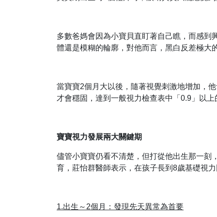
多數爸媽會因為小寶貝直盯著自己瞧，而感到
體還是模糊的輪廓，對他而言，黑白反差極大
當寶寶2個月大以後，隨著視覺刺激地增加，
才會穩固，達到一般視力檢查表中「0.9」以
寶寶視力發展兩大關鍵期
儘管小寶寶仍看不清楚，但打從他出生那一刻
育，莊怡群醫師表示，在孩子長到8歲基礎視
1.出生～2個月：發現先天異常為首要