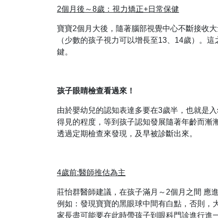
2個月後～8歲：視力矯正+日常保健
寶寶2個月大後，隨著腦部視覺中心不斷接收
（少數的孩子視力可以增長至13、14歲）。
鍵。
孩子眼睛檢查看過來！
由於嬰幼兒的認知表達多要在3歲半，也就是
得見的程度，等到孩子認知發展隨著年齡而漸
透過定期檢查來發現，及早被診斷出來。
4歲前:醫師推估為主
莊怡群醫師建議，在孩子滿月～2個月之間 應
例如：發現寶寶的黑眼球中間有白點，否則，
家長盡可能要在此時帶孩子到眼科門診進行進