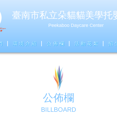
臺南市私立朵貓貓美學托
Peekaboo Daycare Center
們
環境介紹
公佈欄
活動花絮
招
公佈欄
BILLBOARD