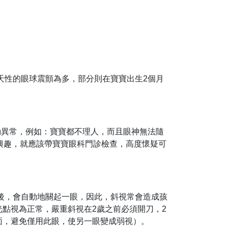
天性的眼球震顫為多，部分則在寶寶出生2個月
動異常，例如：寶寶都不理人，而且眼神無法隨
興趣，就應該帶寶寶眼科門診檢查，高度懷疑可
後，會自動地關起一眼，因此，斜視常會造成孩
點視為正常，嚴重斜視在2歲之前必須開刀，2
面，避免僅用此眼，使另一眼變成弱視）。