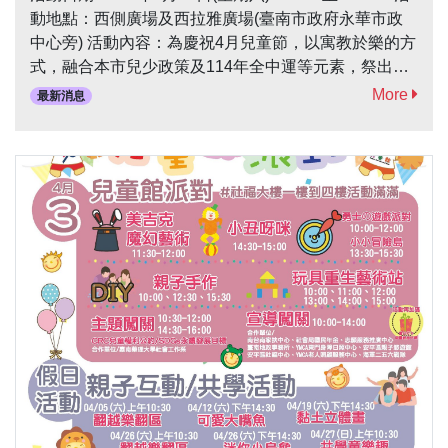
動地點：西側廣場及西拉雅廣場(臺南市政府永華市政
中心旁) 活動內容：為慶祝4月兒童節，以寓教於樂的方
式，融合本市兒少政策及114年全中運等元素，祭出一
系列精彩表演、多項闖關遊戲及熱門寶寶爬行比賽，現
More
最新消息
場還有胖卡餐車市集等你來逛。邀請親子一同參加，樂
趣無窮！